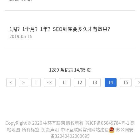
1周？1个月？1年？SEO到底要多久才有效果？
2019-05-15
1289 条记录 14/65 页
<
>
1
<<
11
12
13
14
15
CopyRight © 2026 中环互联网 版权所有
苏ICP备05049784号-1
网
站地图
所有标签
免责声明
中环互联网
常州网站建设
苏公网安
备32040402000695