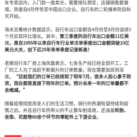
车专卖店内，入门款一度卖光，需要排队预定，店铺销售额激
增。热度自6月传导至中国出口企业。自行车的二轮爆单则自秋
天开始。
海关总署统计数据显示，自行车出口金额自4月份至8月份连续5
个月实现环比增长。其中，
第三季度的自行车出口金额11亿美
元，
是自1995年以来自行车行业单次单季度出口金额突破10亿
美元大关，创下近25年来单季度记录新高！
老牌自行车厂商上海凤凰表示，七条生产线已经全部开工，工
厂的工人为了追赶不断飙升的订单数量，现在需要加班到深
夜。
“目前我们的订单已经排到了明年7月，很多人担心拿不到
货，现在都是直接下明年的订单。预计未来一年的订单量都不
会缩减。”
随着疫情彻底改变人们的生活习惯，骑行的热潮有望持续到疫
情之后。并且自行车热带火的不止整车制造商，还涵盖
轮胎、
坐垫、花鼓
等60余个环节的零配件上下游企业
。