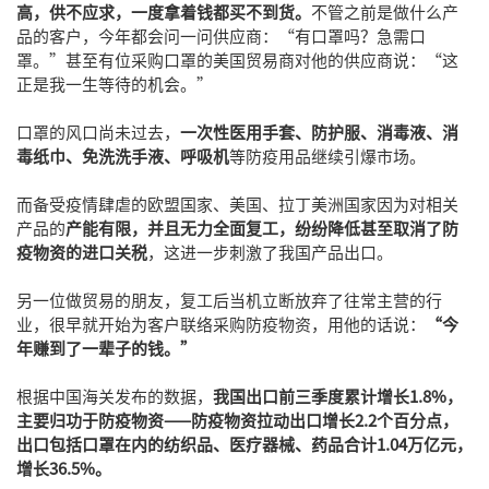
高，供不应求，一度拿着钱都买不到货。
不管之前是做什么产
品的客户，今年都会问一问供应商：“有口罩吗？急需口
罩。”甚至有位采购口罩的美国贸易商对他的供应商说：“这
正是我一生等待的机会。”
口罩的风口尚未过去，
一次性医用手套、防护服、消毒液、消
毒纸巾、免洗洗手液、呼吸机
等防疫用品继续引爆市场。
而备受疫情肆虐的欧盟国家、美国、拉丁美洲国家因为对相关
产品的
产能有限，并且无力全面复工，纷纷降低甚至取消了防
疫物资的进口关税
，这进一步刺激了我国产品出口。
另一位做贸易的朋友，复工后当机立断放弃了往常主营的行
业，很早就开始为客户联络采购防疫物资，用他的话说：
“今
年赚到了一辈子的钱。”
根据中国海关发布的数据，
我国出口前三季度累计增长1.8%，
主要归功于防疫物资——防疫物资拉动出口增长2.2个百分点，
出口包括口罩在内的纺织品、医疗器械、药品合计1.04万亿元，
增长36.5%。