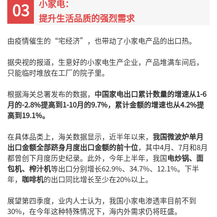
小家电：
03
提升生活品质的强烈需求
由疫情催生的“宅经济”，也带动了小家电产品的出口热。
据央视的报道，生意好的小家电生产企业，产品堆满车间后，
只能临时堆放在工厂的院子里。
根据海关总署发布的数据，
中国家电出口累计数量的增速从1-6
月的-2.8%提高到1-10月的9.7%，累计金额的增速也从4.2%提
高到19.1%。
在具体品类上，海关数据显示，近半年以来，
我国微波炉单月
出口金额全部跻身月度出口金额的前十位
，其中4月、7月和8月
都曾创下月度历史纪录。此外，今年上半年，我国
电炒锅、面
包机、榨汁机
等出口分别增长62.9%、34.7%、12.1%。下半
年，
咖啡机
的出口同比增长至少在20%以上。
展望第四季度，业内人士认为，我国小家电渗透率目前不到
30%，在今年这种特殊情况下，海内外需求仍将旺盛。