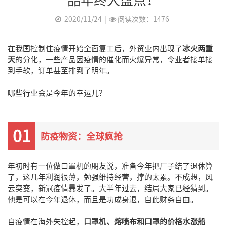
2020/11/24
|
阅读次数：1476
在我国控制住疫情开始全面复工后，外贸业内出现了
冰火两重
天
的分化，一些产品因疫情的催化而火爆异常，令业者接单接
到手软，订单甚至排到了明年。
哪些行业会是今年的幸运儿？
01
防疫物资：全球疯抢
年初时有一位做口罩机的朋友说，准备今年把厂子结了退休算
了，这几年利润很薄，勉强维持经营，撑的太累。不成想，风
云突变，新冠疫情暴发了。大半年过去，结局大家已经猜到。
他是可以在今年退休，而且是功成身退，自此财务自由。
自疫情在海外失控起，
口罩机、熔喷布和口罩的价格水涨船