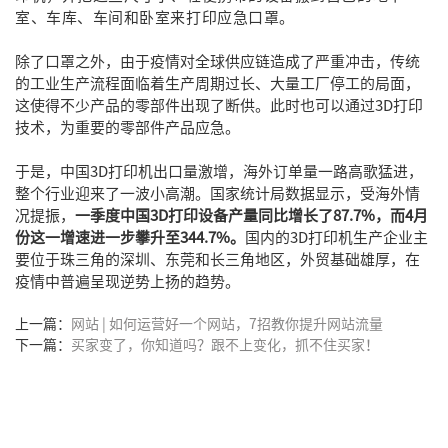
室、车库、车间和卧室来打印应急口罩。
除了口罩之外，由于疫情对全球供应链造成了严重冲击，传统
的工业生产流程面临着生产周期过长、大量工厂停工的局面，
这使得不少产品的零部件出现了断供。此时也可以通过3D打印
技术，为重要的零部件产品应急。
于是，中国3D打印机出口量激增，海外订单量一路高歌猛进，
整个行业迎来了一波小高潮。国家统计局数据显示，受海外情
况提振，
一季度中国3D打印设备产量同比增长了87.7%，而4月
份这一增速进一步攀升至344.7%。
国内的3D打印机生产企业主
要位于珠三角的深圳、东莞和长三角地区，外贸基础雄厚，在
疫情中普遍呈现逆势上扬的趋势。
上一篇：
网站 | 如何运营好一个网站，7招教你提升网站流量
下一篇：
买家变了，你知道吗？跟不上变化，抓不住买家！​