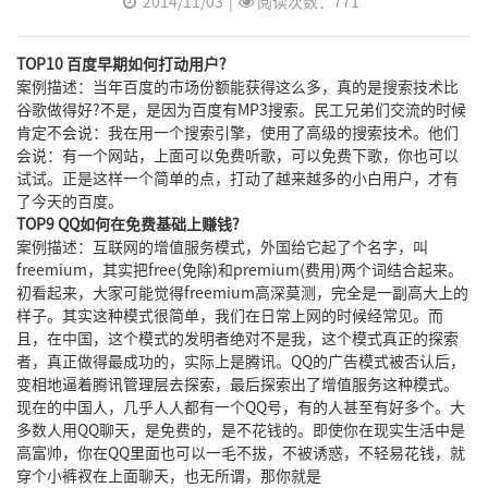
2014/11/03
|
阅读次数：771
TOP10 百度早期如何打动用户?
案例描述：当年百度的市场份额能获得这么多，真的是搜索技术比
谷歌做得好?不是，是因为百度有MP3搜索。民工兄弟们交流的时候
肯定不会说：我在用一个搜索引擎，使用了高级的搜索技术。他们
会说：有一个网站，上面可以免费听歌，可以免费下歌，你也可以
试试。正是这样一个简单的点，打动了越来越多的小白用户，才有
了今天的百度。
TOP9 QQ如何在免费基础上赚钱?
案例描述：互联网的增值服务模式，外国给它起了个名字，叫
freemium，其实把free(免除)和premium(费用)两个词结合起来。
初看起来，大家可能觉得freemium高深莫测，完全是一副高大上的
样子。其实这种模式很简单，我们在日常上网的时候经常见。而
且，在中国，这个模式的发明者绝对不是我，这个模式真正的探索
者，真正做得最成功的，实际上是腾讯。QQ的广告模式被否认后，
变相地逼着腾讯管理层去探索，最后探索出了增值服务这种模式。
现在的中国人，几乎人人都有一个QQ号，有的人甚至有好多个。大
多数人用QQ聊天，是免费的，是不花钱的。即使你在现实生活中是
高富帅，你在QQ里面也可以一毛不拔，不被诱惑，不轻易花钱，就
穿个小裤衩在上面聊天，也无所谓，那你就是