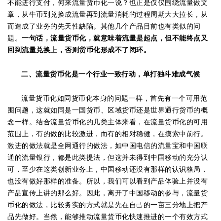
不能进行支付，何来流量货币化一说？也正是仅仅围绕流量做文
章，从牛币到兑换成流量再到流量消耗的过程周期大大拉长，从
而造成了业务的先天性缺陷。其他几个产品目前也有类似的问
题。
一句话，流量货币化，就意味着流量是起点，但不能终点又
回到流量兑换上，否则货币化形成不了闭环。
二、流量货币化是一个行业一致行动，单打独斗难成气候
流量货币化如同货币化本身的问题一样，首先有一个可用范
围问题，这就如同是一国货币、区域货币还是世界通行货币的概
念一样。结合流量货币化的几类主体来看，在流量货币化的可用
范围上，有的做的比较激进，而有的相对稳健，在摸索中前行。
激进的做法就是全网通行的做法，如中国电信的流量宝和中国联
通的流量银行，都是此类提法，但这并未得到中国移动的充分认
可，至少在这类创新业务上，中国移动还没有那样的认识格局，
也没有做好那样的准备。所以，我们可以看到产品体验上并没有
产品宣传上讲的那么好。因此，离开了中国移动的参与，流量货
币化的做法，比较务实的方式就是先在自己的一亩三分地上把产
品先做好。当然，能够推动流量货币化快速推进的一个有效方式