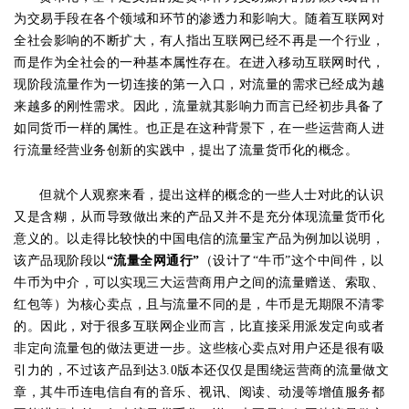
为交易手段在各个领域和环节的渗透力和影响大。随着互联网对
全社会影响的不断扩大，有人指出互联网已经不再是一个行业，
而是作为全社会的一种基本属性存在。在进入移动互联网时代，
现阶段流量作为一切连接的第一入口，对流量的需求已经成为越
来越多的刚性需求。因此，流量就其影响力而言已经初步具备了
如同货币一样的属性。也正是在这种背景下，在一些运营商人进
行流量经营业务创新的实践中，提出了流量货币化的概念。
但就个人观察来看，提出这样的概念的一些人士对此的认识
又是含糊，从而导致做出来的产品又并不是充分体现流量货币化
意义的。以走得比较快的中国电信的流量宝产品为例加以说明，
该产品现阶段以
“流量全网通行”
（设计了“牛币”这个中间件，以
牛币为中介，可以实现三大运营商用户之间的流量赠送、索取、
红包等）为核心卖点，且与流量不同的是，牛币是无期限不清零
的。因此，对于很多互联网企业而言，比直接采用派发定向或者
非定向流量包的做法更进一步。这些核心卖点对用户还是很有吸
引力的，不过该产品到达3.0版本还仅仅是围绕运营商的流量做文
章，其牛币连电信自有的音乐、视讯、阅读、动漫等增值服务都