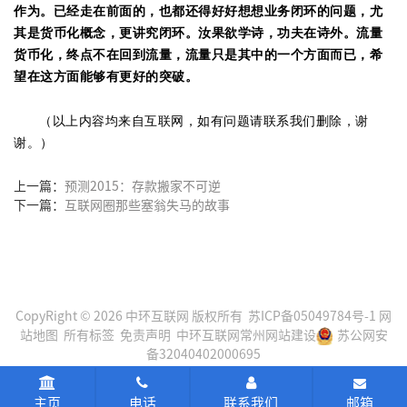
作为。已经走在前面的，也都还得好好想想业务闭环的问题，尤
其是货币化概念，更讲究闭环。汝果欲学诗，功夫在诗外。流量
货币化，终点不在回到流量，流量只是其中的一个方面而已，希
望在这方面能够有更好的突破。
（以上内容均来自互联网，如有问题请联系我们删除，谢
谢。）
上一篇：
预测2015：存款搬家不可逆
下一篇：
互联网圈那些塞翁失马的故事
CopyRight © 2026 中环互联网 版权所有
苏ICP备05049784号-1
网
站地图
所有标签
免责声明
中环互联网
常州网站建设
苏公网安
备32040402000695
主页
电话
联系我们
邮箱