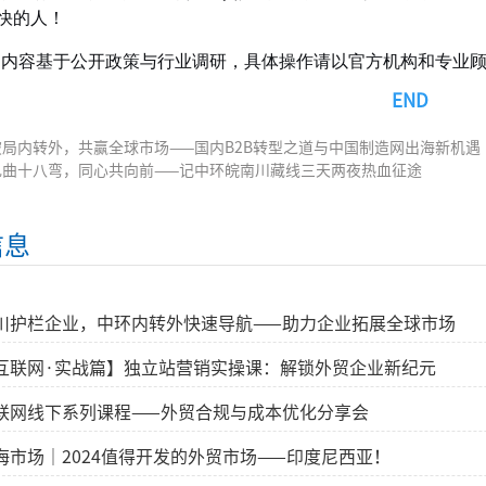
快的人！
内容基于公开政策与行业调研，具体操作请以官方机构和专业顾
END
破局内转外，共赢全球市场——国内B2B转型之道与中国制造网出海新机遇
九曲十八弯，同心共向前——记中环皖南川藏线三天两夜热血征途
信息
百川护栏企业，中环内转外快速导航——助力企业拓展全球市场
环互联网·实战篇】独立站营销实操课：解锁外贸企业新纪元
互联网线下系列课程——外贸合规与成本优化分享会
蓝海市场｜2024值得开发的外贸市场——印度尼西亚！