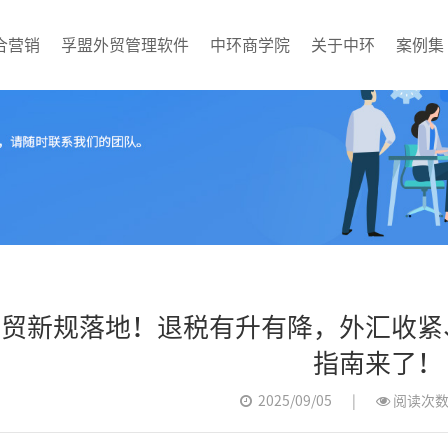
合营销
孚盟外贸管理软件
中环商学院
关于中环
案例集
牌展示型网站
歌竞价
网建设案例
业资讯
企业邮箱服务
谷歌优化
最新课程
国制造网
社媒运营
外贸新规落地！退税有升有降，外汇收紧
指南来了！
2025/09/05
|
阅读次数