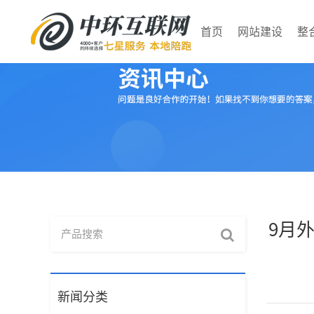
首页
网站建设
整
网站建设
整合营销
案例集
资讯中心
企业营销型网站
行业定制站（一站登
多渠道营销案例
中环动态
品
谷
官
行
顶）
中
查看更多
查看更多
俄语推广
查看更多
9月
查看更多
新闻分类