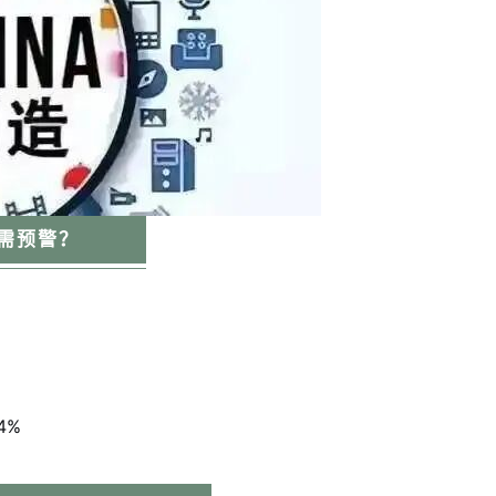
需预警？
4%