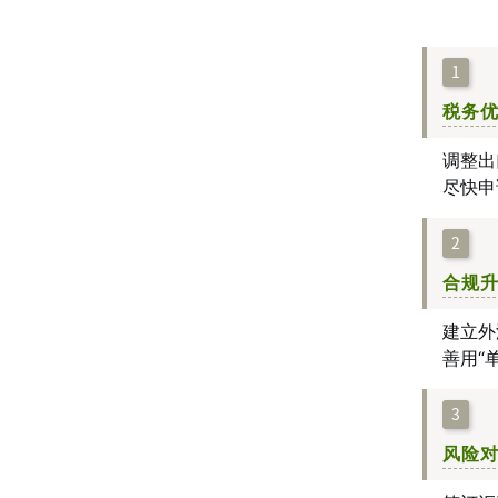
1
税务
调整出
尽快申
2
合规
建立外
善用“
3
风险