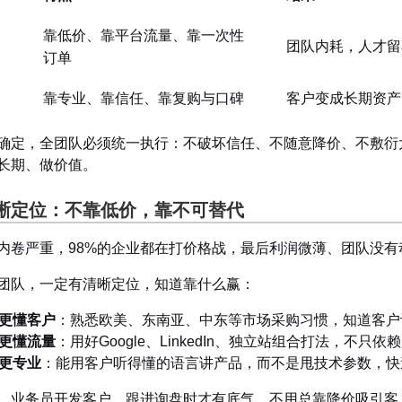
靠低价、靠平台流量、靠一次性
团队内耗，人才留
订单
靠专业、靠信任、靠复购与口碑
客户变成长期资产
确定，全团队必须统一执行：不破坏信任、不随意降价、不敷衍
长期、做价值。
晰定位：不
靠低价，靠不
可替代
内卷严重，98%的企业都在打价格战，最后利润微薄、团队没有
团队，一定有清晰定位，知道靠什么赢：
更懂客户
：熟悉欧美、东南亚、中东等市场采购习惯，知道客户
更懂流量
：用好Google、LinkedIn、独立站组合打法，不只
更专业
：能用客户听得懂的语言讲产品，而不是甩技术参数，快
，业务员开发客户、跟进询盘时才有底气，不用总靠降价吸引客