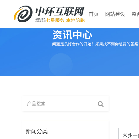
首页
网站建设
整
网站建设
整合营销
案例集
资讯中心
企业营销型网站
行业定制站（一站登
多渠道营销案例
中环动态
品
谷
官
行
顶）
中
查看更多
查看更多
俄语推广
查看更多
查看更多
新闻分类
常州一