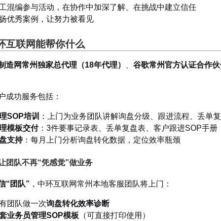
工混编参与活动，在协作中加深了解、在挑战中建立信任
扬优秀案例，让努力被看见
环互联网能帮你什么
制造网常州独家总代理（18年代理）
、
谷歌常州官方认证合作伙
户成功服务包括：
理SOP培训
：上门为业务团队讲解询盘分级、跟进流程、丢单复
理模板交付
：3件要事记录表、丢单复盘表、客户跟进SOP手册
盘支持
：每月上门分析询盘转化数据，定位效率瓶颈
让团队不再“凭感觉”做业务
信“团队”
，中环互联网常州本地客服团队将上门：
有团队做一次
询盘转化效率诊断
套业务员管理SOP模板
（可直接打印使用）