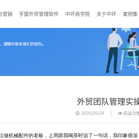
合营销
孚盟外贸管理软件
中环商学院
关于中环
案例集
牌展示型网站
歌竞价
网建设案例
业资讯
企业邮箱服务
谷歌优化
最新课程
国制造网
社媒运营
外贸团队管理实
2026/06/24
|
阅读次数
位做机械配件的老板，上周跟我喝茶时说了一句话，我印象很深