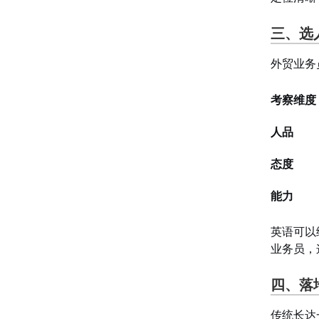
三、选人
外贸业务
考察维度
人品
态度
能力
英语可以
业务员，
四、落
传统长达