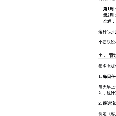
第1周
第2周
全程
：
这种“丢
小团队没
五、管
很多老板
1. 每日
每天早上
勾，统计
2. 跟进
制定《客