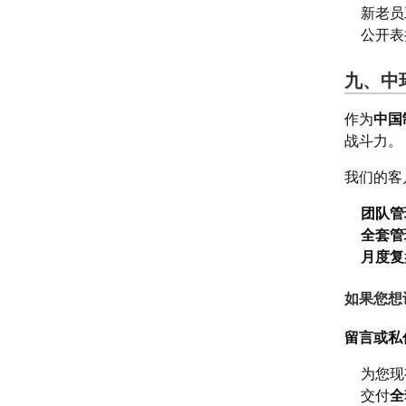
新老员
公开表
九、中
作为
中国
战斗力。
我们的客
团队管
全套管
月度复
如果您想
留言或私
为您现
交付
全