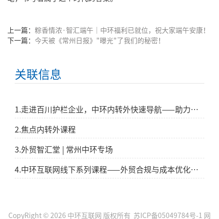
上一篇：
粽香情浓·智汇端午｜中环福利已就位，祝大家端午安康！
下一篇：
今天被《常州日报》"曝光"了我们的秘密！
关联信息
1.走进百川护栏企业，中环内转外快速导航——助力企业拓展全球市场
2.焦点内转外课程
3.外贸智汇堂 | 常州中环专场
4.中环互联网线下系列课程——外贸合规与成本优化分享会
CopyRight © 2026 中环互联网 版权所有
苏ICP备05049784号-1
网