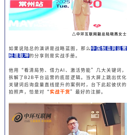
△
中环互联网副总陆晓燕女士
如果说陆总的演讲是战略蓝图，那么
中国制造网运营
经理耿坤
的分享则是实战手册。
他用“看清局势、借力AI、激活势能”几大关键词，
拆解了B2B平台运营的底层逻辑。当大屏上跳出优化
关键词后询盘量直线提升的案例时，台下此起彼伏的
拍照声，恰是对“
实战干货
”最好的注脚。