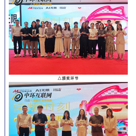
△颁奖环节