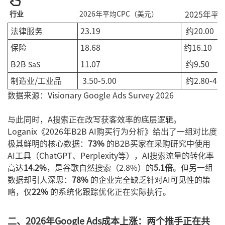
行业
2026年平均CPC（美元）
2025年平
法律服务
23.19
约20.00
保险
18.68
约16.10
B2B
11.07
约9.50
SaS
制造业/工业品
3.50-5.00
约2.80-4.0
数据来源：Visionary Google Ads Survey 2026
与此同时，A搜索正在改写获客效率的底层逻辑。
Loganix《2026年B2B AI购买行为分析》给出了一组对比度
极其鲜明的核心数据：
73%
的B2B买家在采购研究中使用
AI工具（ChatGPT、Perplexity等），AI搜索流量的转化率
高达
14.2%
，是谷歌自然搜索（2.8%）的
5.1倍
。但另一组
数据却引人深思：
78%
的企业完全缺乏针对AI可见性的策
略，仅
22%
的系统化跟踪优化正在实际执行。
二、2026年Google Ads成本上涨：两个推手正在共