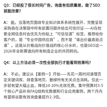
Q3：已经投了很长时间广告，询盘有但质量差，做了SEO
就能改善？
A：
能。当落地页围绕专业知识体系系统性展开、完整呈现
采购商在决策链中所有前置问题并给出可信印证——AI在检
索全网信息时会优先为你贴上“可信信源”标签，推荐给你
客户的，是“专业中国供应商”，而不是“谁出价最高就点
谁”。这是从价格战向价值战的核心分水岭，也是GEO这一
2026年全新赛道向所有制造企业的共同转向。
Q4：以上方法必须一次性全部执行才能看到效果吗？
A：
不必。建议从【案例一】开始——先花一周时间清理否
定关键词库、排查落地页、删掉所有无关点击消耗。仅此一
步就有望大幅止血，降低10-20%无效花费。集中预算对3-5
个核心产品补充FAQ结构化数据和行业应用案例，两个月内
有望将谷歌有效询盘量提升2-3倍。