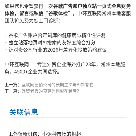
如果您也希望获得一次
谷歌广告账户独立站一页式全息财务
体检，留言或私信“谷歌体检”
，中环互联网常州本地客服
团队将免费为您上门诊断：
·
谷歌广告账户否定词库的健康度与精准性评测
·
独立站落地页对AI搜索的友好度综合打分
·
针对贵公司行业的2026年差异化投放策略建议
中环互联网——专注外贸企业海外推广28年，常州本地服
务，4500+企业共同选择。
上一篇：
互联网营销公司的长期主义与AI新答卷
下一篇：
外贸老板的预算为何越花越亏？
关联信息
1.外贸新机遇：小语种市场的崛起