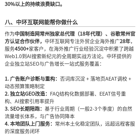
30%以上的持续浪费缺口。
八、中环互联网能帮你做什么
作为
中国制造网常州独家总代理（18年代理）、谷歌常州官
方认证合作伙伴，
中环互联网专注外贸企业海外推广
28年
，
服务
4500+
家客户，在海外推广行业经验沉淀中积累了跨越
Web1.0到AI搜索新纪元的全周期实战方法论。中环提供的
企业独立站SEO与广告增长一站式服务覆盖：
1. 广告账户诊断与重构：
否词库沉淀 + 落地页AEAT调校 +
动态预算策略制定
2. 独立站GEO改造：
FAQ结构化数据部署、EEAT信号重
构、AI搜索引用率提升
3. SEO长期陪跑：
基于行业周期（一般2-3个季度）的自然
流量增长体系，与广告协同降本
4. 本地团队上门服务：
常州本土化稳定团队，远超远程客服
的深度服务闭环