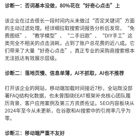
诊断一：否词基本没做，80%花在“好奇心点击”上
该企业在过去很长一段时间内从未做过“否定关键词”方面
的主动过滤处理。经详细拉取搜索词报告分析后发现，“免
费图纸”、“教学模型”、“二手旧款”、“DIY手工”这
类完全不相关的点击消耗，占到了账户总花费的近八成。它
们带来了大量“好奇心点击”，真正专业的采购商搜索根本
无法抵达有效展示层级。
诊断二：落地页慢、信息单薄，AI不抓取，AI也不推荐
打开该企业的网站，移动端加载时间接近7秒，全站既没部
署FAQ结构化数据，也未曾围绕EEAT框架补充核心团队履
历背景、客户应用案例及第三方资质佐证。SEO内容板块从
2024年至今从未更新，在谷歌和AI搜索中的引用率几乎为
零。
诊断三：移动端严重不友好