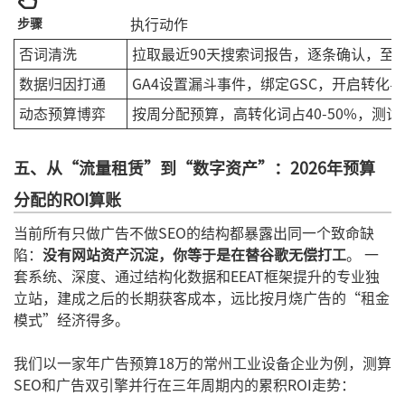
步骤
执行动作
否词清洗
拉取最近90天搜索词报告，逐条确认，至少
数据归因打通
GA4设置漏斗事件，绑定GSC，开启转化
动态预算博弈
按周分配预算，高转化词占40-50%，测试
五、从“流量租赁”到“数字资产”：2026年预算
分配的ROI算账
当前所有只做广告不做SEO的结构都暴露出同一个致命缺
陷：
没有网站资产沉淀，你等于是在替谷歌无偿打工
。 一
套系统、深度、通过结构化数据和EEAT框架提升的专业独
立站，建成之后的长期获客成本，远比按月烧广告的“租金
模式”经济得多。
我们以一家年广告预算18万的常州工业设备企业为例，测算
SEO和广告双引擎并行在三年周期内的累积ROI走势：