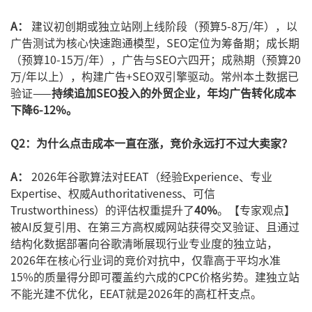
A：
建议初创期或独立站刚上线阶段（预算5-8万/年），以
广告测试为核心快速跑通模型，SEO定位为筹备期；成长期
（预算10-15万/年），广告与SEO六四开；成熟期（预算20
万/年以上），构建广告+SEO双引擎驱动。常州本土数据已
验证——
持续追加SEO投入的外贸企业，年均广告转化成本
下降6-12%。
Q2：为什么点击成本一直在涨，竞价永远打不过大卖家？
A：
2026年谷歌算法对EEAT（经验Experience、专业
Expertise、权威Authoritativeness、可信
Trustworthiness）的评估权重提升了
40%
。【专家观点】
被AI反复引用、在第三方高权威网站获得交叉验证、且通过
结构化数据部署向谷歌清晰展现行业专业度的独立站，
2026年在核心行业词的竞价对抗中，仅靠高于平均水准
15%的质量得分即可覆盖约六成的CPC价格劣势。建独立站
不能光建不优化，EEAT就是2026年的高杠杆支点。